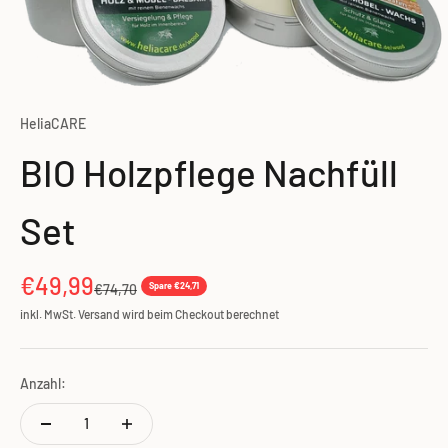
HeliaCARE
BIO Holzpflege Nachfüll
Set
Angebot
€49,99
Regulärer Preis
Spare €24,71
€74,70
inkl. MwSt. Versand wird beim Checkout berechnet
Anzahl: